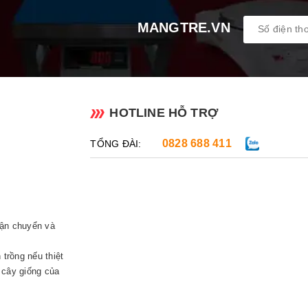
MANGTRE.VN
HOTLINE HỖ TRỢ
0828 688 411
TỔNG ĐÀI:
vận chuyển và
 trồng nếu thiệt
 cây giống của