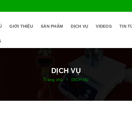
Ủ
GIỚI THIỆU
SẢN PHẨM
DỊCH VỤ
VIDEOS
TIN T
G
DỊCH VỤ
Trang chủ
DỊCH VỤ