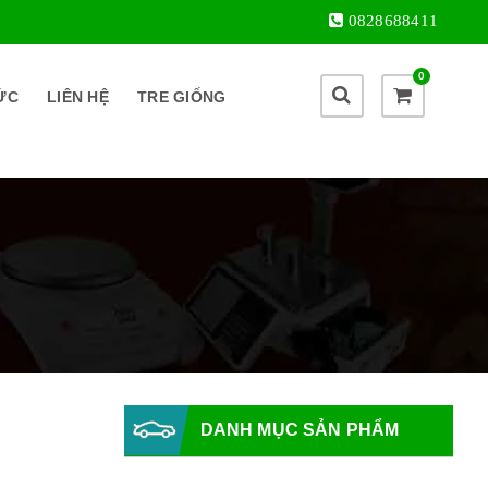
0828688411
0
ỨC
LIÊN HỆ
TRE GIỐNG
DANH MỤC SẢN PHẨM